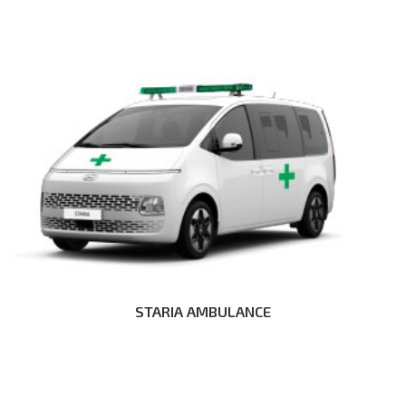
STARIA AMBULANCE
Дэлгэрэнгүй