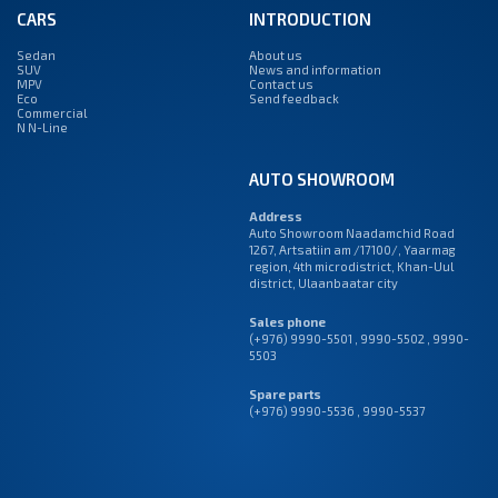
CARS
INTRODUCTION
Sedan
About us
SUV
News and information
MPV
Contact us
Eco
Send feedback
Commercial
N N-Line
AUTO SHOWROOM
Address
Auto Showroom Naadamchid Road
1267, Artsatiin am /17100/, Yaarmag
region, 4th microdistrict, Khan-Uul
district, Ulaanbaatar city
Sales phone
(+976) 9990-5501
,
9990-5502
,
9990-
5503
Spare parts
(+976) 9990-5536 , 9990-5537